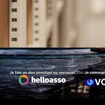
Je fais un don ponctuel ou mensuel
Je command
V