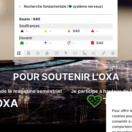
Recherche fondamentale
système nerveux
Souris : 640
Souffrances
▲
-
▲
-
▲
640
▲
-
Devenir
-
-
-
640
POUR SOUTENIR L'OXA
e le magazine semestriel
Je participe à hauteur de 
OXA
Pour offrir 
cookies pou
consentir à 
comportement
ou de retire