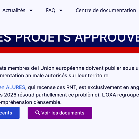
Actualités
FAQ
Centre de documentation
ES PROJETS APPROUV
is de 2013 à 2021
2018
2019
2020
2021
tats membres de l’Union européenne doivent publier sous 
mentation animale autorisés sur leur territoire.
nion européenne depuis 2022
éen ALURES
, qui recense ces RNT, est exclusivement en an
 2026 résoud partiellement ce problème). L’OXA regroupe do
 compréhension d’ensemble.
écents
Voir les documents