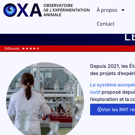
À propos
Contact
✕
Documents
L
Difficulté : ★★★★☆
Résumés non techniques frança
2013-2014
2015
2016
2017
Depuis 2021, les É
des projets d’expéri
Résumés non techniques de l'U
Le système europ
Consulter la base de données ALURES
outil
proposé depuis
l’exploration et la
Voir les RNT r