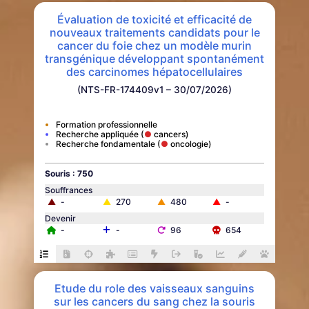
Évaluation de toxicité et efficacité de
nouveaux traitements candidats pour le
cancer du foie chez un modèle murin
transgénique développant spontanément
des carcinomes hépatocellulaires
(NTS-FR-174409v1 – 30/07/2026)
Formation professionnelle
Recherche appliquée
cancers
Recherche fondamentale
oncologie
Souris : 750
Souffrances
▲
-
▲
270
▲
480
▲
-
Devenir
-
-
96
654
Etude du role des vaisseaux sanguins
sur les cancers du sang chez la souris