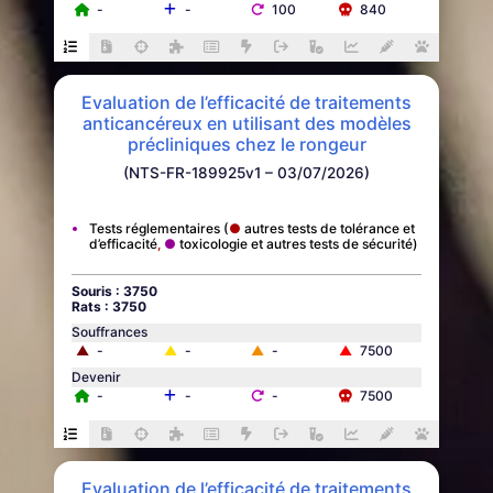
-
-
100
840
Evaluation de l’efficacité de traitements
anticancéreux en utilisant des modèles
précliniques chez le rongeur
(NTS-FR-189925v1 – 03/07/2026)
Tests réglementaires
autres tests de tolérance et
d’efficacité
toxicologie et autres tests de sécurité
Souris : 3750
Rats : 3750
Souffrances
▲
-
▲
-
▲
-
▲
7500
Devenir
-
-
-
7500
Evaluation de l’efficacité de traitements