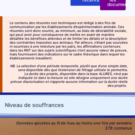
documents
Le contenu des résumés non techniques est rédigé à des fins de
communication par les établissements d’expérimentation animale. Ces
résumés sont donc soumis, au minimum, au biais de désirabilité sociale,
qui peut avoir pour conséquence de mettre en avant de manière
détaillée les bénéfices attendus et de limiter les détails et la description
des contraintes imposées aux animaux. Par ailleurs, n’étant pas sourcées
ni soumises à une relecture par les pairs, les affirmations contenues
dans les RNT sur des sujets scientifiques n’ont aucune valeur de preuve,
mais fournissent des indications sur le cadre théorique dans lequel les
établissements travaillent.
NB. La sélection d’une période temporelle, plutôt que d’une simple date,
sera disponible dès que l’extension de filtrage utilisée le permettra.
La durée des projets, disponible dans la base ALURES, n’est pas
indiquée ici dans la mesure où elle désigne uniquement une durée
prévue d’autorisation et n’apporte aucune information sur la durée réelle
des projets.
Niveau de
souffrances
Données ajoutées au fil de l’eau au moins une fois par semaine
378 contenus