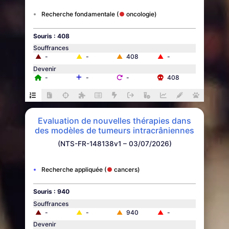
Recherche fondamentale
oncologie
Souris : 408
Souffrances
▲
-
▲
-
▲
408
▲
-
Devenir
-
-
-
408
Evaluation de nouvelles thérapies dans
des modèles de tumeurs intracrâniennes
(NTS-FR-148138v1 – 03/07/2026)
Recherche appliquée
cancers
Souris : 940
Souffrances
▲
-
▲
-
▲
940
▲
-
Devenir