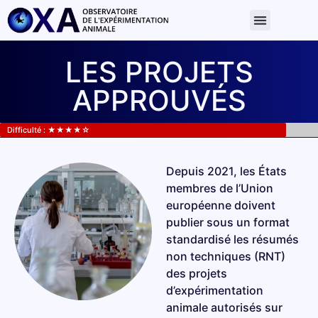
Centre de document
LES PROJETS
APPROUVÉS
Difficulté : ★★★★☆
Depuis 2021, les États
membres de l’Union
européenne doivent
publier sous un format
✕
standardisé les résumés
Documents
non techniques (RNT)
des projets
d’expérimentation
Résumés non techniques
animale autorisés sur