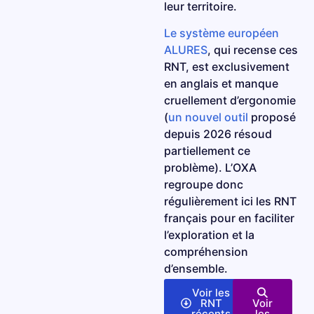
français de 2013 à 2021
leur territoire.
2013-
2015
2016
2017
2018
2019
2020
2021
Le système européen
2014
ALURES
, qui recense ces
Résumés non techniques de
RNT, est exclusivement
l'Union européenne depuis 2022
en anglais et manque
cruellement d’ergonomie
Consulter la base de données ALURES
(
un nouvel outil
proposé
depuis 2026 résoud
partiellement ce
problème). L’OXA
regroupe donc
régulièrement ici les RNT
français pour en faciliter
l’exploration et la
compréhension
d’ensemble.
Voir les
RNT
Voir
récents
les