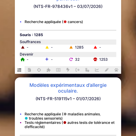
(NTS-FR-978436v1 – 03/07/2026)
Recherche appliquée
cancers
Souris : 1285
Souffrances
▲
-
▲
-
▲
1285
▲
-
Devenir
-
-
32
1253
Modèles expérimentaux d’allergie
oculaire.
(NTS-FR-519115v1 – 01/07/2026)
Recherche appliquée
maladies animales
troubles sensoriels
Tests réglementaires
autres tests de tolérance et
d’efficacité