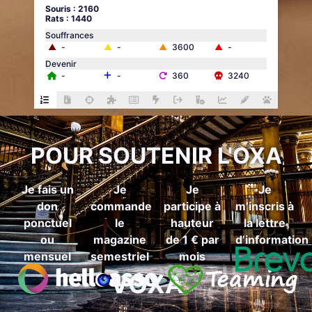
Souris : 2160
Rats : 1440
Souffrances
▲
-
▲
-
▲
3600
▲
-
Devenir
-
-
360
3240
POUR SOUTENIR L'OXA
Je fais un
Je
Je
Je
don
commande
participe à
m’inscris à
ponctuel
le
hauteur
la lettre
ou
magazine
de 1 € par
d’information
mensuel
semestriel
mois
VOXA