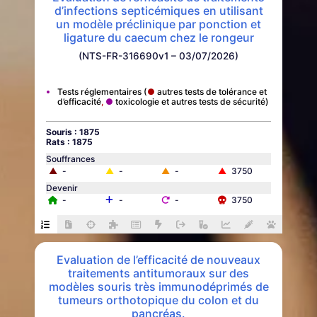
d’infections septicémiques en utilisant
un modèle préclinique par ponction et
ligature du caecum chez le rongeur
(NTS-FR-316690v1 – 03/07/2026)
Tests réglementaires
autres tests de tolérance et
d’efficacité
toxicologie et autres tests de sécurité
Souris : 1875
Rats : 1875
Souffrances
▲
-
▲
-
▲
-
▲
3750
Devenir
-
-
-
3750
Evaluation de l’efficacité de nouveaux
traitements antitumoraux sur des
modèles souris très immunodéprimés de
tumeurs orthotopique du colon et du
pancréas.