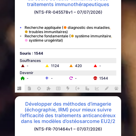
traitements immunothérapeutiques
(NTS-FR-045578v1 – 07/07/2026)
Recherche appliquée
diagnostic des maladies
troubles immunitaires
Recherche fondamentale
système immunitaire
système urogénital
Souris : 1544
Souffrances
▲
-
▲
1124
▲
420
▲
-
Devenir
-
-
-
1544
Développer des méthodes d’imagerie
(échographie, IRM) pour mieux suivre
l’efficacité des traitements anticancéreux
dans les modèles d’ostéosarcome EU2/2
(NTS-FR-701464v1 – 07/07/2026)