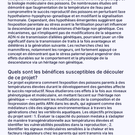
la biologie moléculaire des poissons. De nombreuses études ont
démontré que l’augmentation de la température de l’eau peut
compromettre le succès reproductif des poissons en perturbant l’axe
hypothalamo-hypophyso-gonadique et en modifiant la signalisation
hormonale. Cependant, des hypothèses émergentes suggèrent que
l’exposition parentale au stress avant la fertilisation pourrait influencer
la descendance par des mécanismes d’héritage non génétique. Ces
mécanismes, qui n’impliquent pas de modifications de la séquence
ADN ni de transmission d’allèles génétiques, pourraient jouer un rôle
significatif dans la transmission de traits à la fois avantageux et
délétères à la génération suivante. Les recherches chez les
mammifères, notamment les rongeurs, ont fortement appuyé ce
concept en démontrant que le stress paternel peut engendrer des
effets durables sur le comportement et la physiologie de la
descendance via un héritage non génétique.
Quels sont les bénéfices susceptibles de découler
de ce projet?
Ce projet explorera comment l’exposition des poissons parents à des
températures élevées durant le développement des gamètes affecte
le succès reproductif. Nous étudierons ces effets à la fois aux niveaux
phénotypique et moléculaire, en mettant l’accent sur l’héritage non
génétique — notamment les modifications de la composition et de
l’expression des petits ARN dans les œufs, qui agissent comme des
médiateurs clés des signaux environnementaux à travers les
générations chez les vertébrés aquatiques. Les objectifs principaux
du projet sont : 1. Évaluer la capacité du poisson medaka à s’adapter
de manière transgénérationnelle aux températures élevées et
identifier les vulnérabilités possibles dans la reproduction ; 2.
Identifier les signaux moléculaires sensibles à la chaleur et les
facteurs régulateurs chez les parents qui sont transmis via les