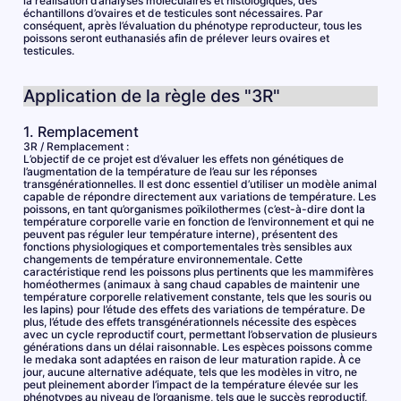
la réalisation d’analyses moléculaires et histologiques, des
échantillons d’ovaires et de testicules sont nécessaires. Par
conséquent, après l’évaluation du phénotype reproducteur, tous les
poissons seront euthanasiés afin de prélever leurs ovaires et
testicules.
Application de la règle des "3R"
1. Remplacement
3R / Remplacement :
L’objectif de ce projet est d’évaluer les effets non génétiques de
l’augmentation de la température de l’eau sur les réponses
transgénérationnelles. Il est donc essentiel d’utiliser un modèle animal
capable de répondre directement aux variations de température. Les
poissons, en tant qu’organismes poïkilothermes (c’est-à-dire dont la
température corporelle varie en fonction de l’environnement et qui ne
peuvent pas réguler leur température interne), présentent des
fonctions physiologiques et comportementales très sensibles aux
changements de température environnementale. Cette
caractéristique rend les poissons plus pertinents que les mammifères
homéothermes (animaux à sang chaud capables de maintenir une
température corporelle relativement constante, tels que les souris ou
les lapins) pour l’étude des effets des variations de température. De
plus, l’étude des effets transgénérationnels nécessite des espèces
avec un cycle reproductif court, permettant l’observation de plusieurs
générations dans un délai raisonnable. Les espèces poissons comme
le medaka sont adaptées en raison de leur maturation rapide. À ce
jour, aucune alternative adéquate, tels que les modèles in vitro, ne
peut pleinement aborder l’impact de la température élevée sur les
phénotypes au niveau de l’organisme, tels que le succès reproductif,