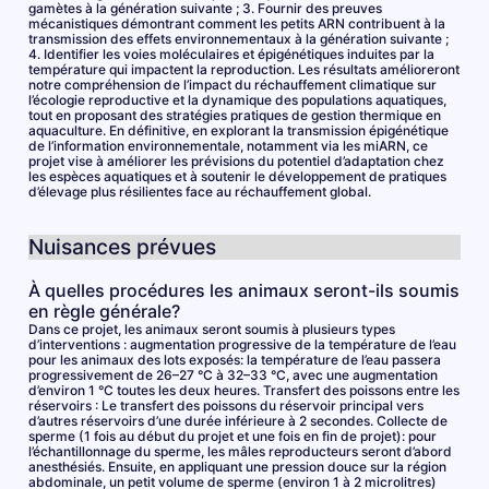
gamètes à la génération suivante ; 3. Fournir des preuves
mécanistiques démontrant comment les petits ARN contribuent à la
transmission des effets environnementaux à la génération suivante ;
4. Identifier les voies moléculaires et épigénétiques induites par la
température qui impactent la reproduction. Les résultats amélioreront
notre compréhension de l’impact du réchauffement climatique sur
l’écologie reproductive et la dynamique des populations aquatiques,
tout en proposant des stratégies pratiques de gestion thermique en
aquaculture. En définitive, en explorant la transmission épigénétique
de l’information environnementale, notamment via les miARN, ce
projet vise à améliorer les prévisions du potentiel d’adaptation chez
les espèces aquatiques et à soutenir le développement de pratiques
d’élevage plus résilientes face au réchauffement global.
Nuisances prévues
À quelles procédures les animaux seront-ils soumis
en règle générale?
Dans ce projet, les animaux seront soumis à plusieurs types
d’interventions : augmentation progressive de la température de l’eau
pour les animaux des lots exposés: la température de l’eau passera
progressivement de 26–27 °C à 32–33 °C, avec une augmentation
d’environ 1 °C toutes les deux heures. Transfert des poissons entre les
réservoirs : Le transfert des poissons du réservoir principal vers
d’autres réservoirs d’une durée inférieure à 2 secondes. Collecte de
sperme (1 fois au début du projet et une fois en fin de projet): pour
l’échantillonnage du sperme, les mâles reproducteurs seront d’abord
anesthésiés. Ensuite, en appliquant une pression douce sur la région
abdominale, un petit volume de sperme (environ 1 à 2 microlitres)