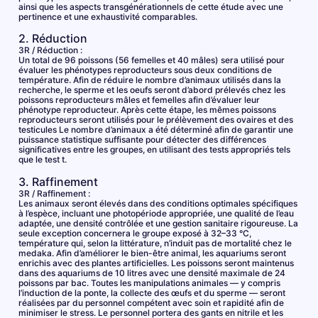
ainsi que les aspects transgénérationnels de cette étude avec une
pertinence et une exhaustivité comparables.
2. Réduction
3R / Réduction :
Un total de 96 poissons (56 femelles et 40 mâles) sera utilisé pour
évaluer les phénotypes reproducteurs sous deux conditions de
température. Afin de réduire le nombre d’animaux utilisés dans la
recherche, le sperme et les oeufs seront d’abord prélevés chez les
poissons reproducteurs mâles et femelles afin d’évaluer leur
phénotype reproducteur. Après cette étape, les mêmes poissons
reproducteurs seront utilisés pour le prélèvement des ovaires et des
testicules Le nombre d’animaux a été déterminé afin de garantir une
puissance statistique suffisante pour détecter des différences
significatives entre les groupes, en utilisant des tests appropriés tels
que le test t.
3. Raffinement
3R / Raffinement :
Les animaux seront élevés dans des conditions optimales spécifiques
à l’espèce, incluant une photopériode appropriée, une qualité de l’eau
adaptée, une densité contrôlée et une gestion sanitaire rigoureuse. La
seule exception concernera le groupe exposé à 32–33 °C,
température qui, selon la littérature, n’induit pas de mortalité chez le
medaka. Afin d’améliorer le bien-être animal, les aquariums seront
enrichis avec des plantes artificielles. Les poissons seront maintenus
dans des aquariums de 10 litres avec une densité maximale de 24
poissons par bac. Toutes les manipulations animales — y compris
l’induction de la ponte, la collecte des œufs et du sperme — seront
réalisées par du personnel compétent avec soin et rapidité afin de
minimiser le stress. Le personnel portera des gants en nitrile et les