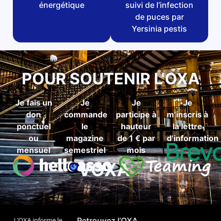
énergétique
suivi de l’infection
de puces par
Yersinia pestis
POUR SOUTENIR L'OXA
Je fais un
Je
Je
Je
don
commande
participe à
m’inscris à
ponctuel
le
hauteur
la lettre
ou
magazine
de 1 € par
d’information
mensuel
semestriel
mois
VOXA
L’OXA informe le
Retrouvez l’OXA