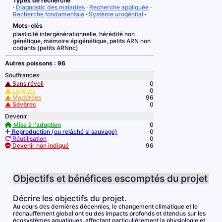
Types de recherche
·
Diagnostic des maladies
·
Recherche appliquée
·
Recherche fondamentale
·
Système urogénital
·
Mots-clés
plasticité intergénérationnelle, hérédité non
génétique, mémoire épigénétique, petits ARN non
codants (petits ARNnc)
Autres poissons : 96
Souffrances
▲ Sans réveil
0
▲ Légères
0
▲ Modérées
96
▲ Sévères
0
Devenir
Mise à l'adoption
0
Reproduction (ou relâché si sauvage)
0
Réutilisation
0
Devenir non indiqué
96
Objectifs et bénéfices escomptés du projet
Décrire les objectifs du projet.
Au cours des dernières décennies, le changement climatique et le
réchauffement global ont eu des impacts profonds et étendus sur les
écosystèmes aquatiques, affectant particulièrement la physiologie et