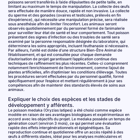
poissons seront transférés à l’aide d’épuisettes de petite taille, en
limitant au maximum le temps de manipulation. La collecte des œufs
sera effectuée de manière douce, rapide et non invasive. La collecte
du sperme et des gonades (ovaires et testicules, prélevés en fin
d’expérience), qui nécessite une manipulation précise, sera réalisée
sous anesthésie afin de limiter l’inconfort. Les animaux seront
observés quotidiennement par du personnel formé de l’animalerie
pour surveiller leur état de santé et leur comportement. Tout poisson
présentant des signes d’infection ou des troubles de santé sera
examiné par la personne responsable désignée du laboratoire, qui
déterminera les soins appropriés, incluant l’euthanasie si nécessaire.
Par ailleurs, l’unité est dotée d’une structure Bien-Être Animal de
l’établissement, et qui est consultée pour chaque demande
d’autorisation de projet garantissant l’application continue des
techniques de raffinement les plus récentes. Celles-ci comprennent
notamment l’enrichissement de l’environnement, comme l’ajout de
plantes artificielles, afin d’optimiser les conditions d’élevage. Toutes
les procédures seront effectuées par du personnel qualifié, formé
spécifiquement pour l’espèce et mettant régulièrement à jour ses
compétences afin de maintenir des standards élevés de soins aux
animaux.
Expliquer le choix des espèces et les stades de
développement y afférents.
Le poisson medaka (Oryzias latipes) a été choisi comme espèce
modèle en raison de ses avantages biologiques et expérimentaux en
accord avec les objectifs du projet. Le medaka possède un temps de
génération court (environ 3 mois), ce qui permet une évaluation
rapide des effets intergénérationnels et épigénétiques. Sa
reproduction continue et quotidienne offre un accès répété à des
œufs à différents stades, idéal pour les analyses moléculaires et