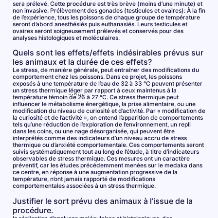
sera prélevé. Cette procédure est très brève (moins d’une minute) et
non invasive. Prélèvement des gonades (testicules et ovaires): À la fin
de l’expérience, tous les poissons de chaque groupe de température
seront d’abord anesthésiés puis euthanasiés. Leurs testicules et
ovaires seront soigneusement prélevés et conservés pour des
analyses histologiques et moléculaires.
Quels sont les effets/effets indésirables prévus sur
les animaux et la durée de ces effets?
Le stress, de manière générale, peut entraîner des modifications du
comportement chez les poissons. Dans ce projet, les poissons
exposés à une température de l’eau de 32 à 33 °C peuvent présenter
un stress thermique
léger
par rapport à ceux maintenus à la
température témoin de 26 à 27 °C. Ce stress thermique peut
influencer le métabolisme énergétique, la prise alimentaire, ou une
modification du niveau de curiosité et d’activité. Par « modification de
la curiosité et de l’activité », on entend l’apparition de comportements
tels qu’une réduction de l’exploration de l’environnement, un repli
dans les coins, ou une nage désorganisée, qui peuvent être
interprétés comme des indicateurs d’un niveau accru de stress
thermique ou d’anxiété comportementale. Ces comportements seront
suivis systématiquement tout au long de l’étude, à titre d’indicateurs
observables de stress thermique. Ces mesures ont un caractère
préventif, car les études précédemment menées sur le medaka dans
ce centre, en réponse à une augmentation progressive de la
température, n’ont jamais rapporté de modifications
comportementales associées à un stress thermique.
Justifier le sort prévu des animaux à l’issue de la
procédure.