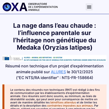
La nage dans l’eau chaude :
l’influence parentale sur
l’héritage non génétique du
Medaka (Oryzias latipes)
Résumé non technique d'un projet d'expérimentation
animale publié sur
ALURES
le 30/12/2025
("EC NTS/RA identifier" : NTS-FR-158664)
Le contenu des résumés non techniques (RNT) est rédigé à des fins
de communication par les établissements d'expérimentation
animale. Ces résumés sont donc soumis, au minimum, au biais de
désirabilité sociale, qui peut avoir pour conséquence de mettre en
avant de manière détaillée les
bénéfices attendus
et de limiter les
détails et la description des
contraintes imposées aux animaux
. Par
ailleurs, n'étant pas sourcées ni soumises à une relecture par les