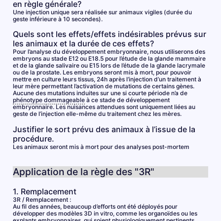
en règle générale?
Une injection unique sera réalisée sur animaux vigiles (durée du
geste inférieure à 10 secondes).
Quels sont les effets/effets indésirables prévus sur
les animaux et la durée de ces effets?
Pour l’analyse du développement embryonnaire, nous utiliserons des
embryons au stade E12 ou E18.5 pour l’étude de la glande mammaire
et de la glande salivaire ou E15 lors de l’étude de la glande lacrymale
ou de la prostate. Les embryons seront mis à mort, pour pouvoir
mettre en culture leurs tissus, 24h après l’injection d’un traitement à
leur mère permettant l’activation de mutations de certains gènes.
Aucune des mutations induites sur une si courte période n’a de
phénotype dommageable
à ce stade de développement
embryonnaire. Les nuisances attendues sont uniquement liées au
geste de l’injection elle-même du traitement chez les mères.
Justifier le sort prévu des animaux à l’issue de la
procédure.
Les animaux seront mis à mort pour des analyses post-mortem
Application de la règle des "3R"
1. Remplacement
3R / Remplacement :
Au fil des années, beaucoup d’efforts ont été déployés pour
développer des modèles 3D in vitro, comme les organoïdes ou les
explants embryonnaires, qui soient physiologiquement pertinents