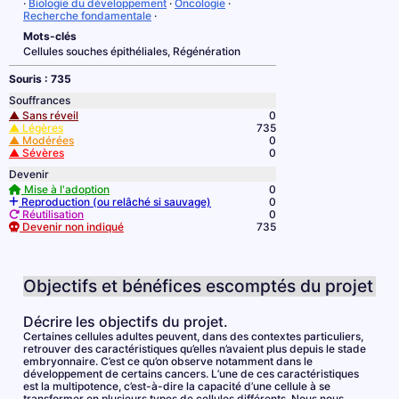
·
Biologie du développement
·
Oncologie
·
Recherche fondamentale
·
Mots-clés
Cellules souches épithéliales, Régénération
Souris : 735
Souffrances
▲ Sans réveil
0
▲ Légères
735
▲ Modérées
0
▲ Sévères
0
Devenir
Mise à l'adoption
0
Reproduction (ou relâché si sauvage)
0
Réutilisation
0
Devenir non indiqué
735
Objectifs et bénéfices escomptés du projet
Décrire les objectifs du projet.
Certaines cellules adultes peuvent, dans des contextes particuliers,
retrouver des caractéristiques qu’elles n’avaient plus depuis le stade
embryonnaire. C’est ce qu’on observe notamment dans le
développement de certains cancers. L’une de ces caractéristiques
est la multipotence, c’est-à-dire la capacité d’une cellule à se
transformer en plusieurs types de cellules différents. Nous nous