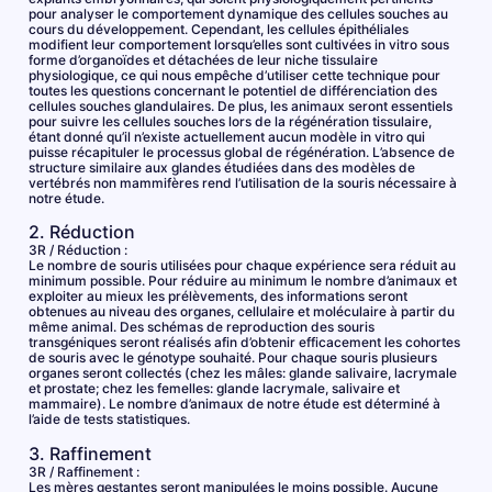
pour analyser le comportement dynamique des cellules souches au
cours du développement. Cependant, les cellules épithéliales
modifient leur comportement lorsqu’elles sont cultivées in vitro sous
forme d’organoïdes et détachées de leur niche tissulaire
physiologique, ce qui nous empêche d’utiliser cette technique pour
toutes les questions concernant le potentiel de différenciation des
cellules souches glandulaires. De plus, les animaux seront essentiels
pour suivre les cellules souches lors de la régénération tissulaire,
étant donné qu’il n’existe actuellement aucun modèle in vitro qui
puisse récapituler le processus global de régénération. L’absence de
structure similaire aux glandes étudiées dans des modèles de
vertébrés non mammifères rend l’utilisation de la souris nécessaire à
notre étude.
2. Réduction
3R / Réduction :
Le nombre de souris utilisées pour chaque expérience sera réduit au
minimum possible. Pour réduire au minimum le nombre d’animaux et
exploiter au mieux les prélèvements, des informations seront
obtenues au niveau des organes, cellulaire et moléculaire à partir du
même animal. Des schémas de reproduction des souris
transgéniques seront réalisés afin d’obtenir efficacement les cohortes
de souris avec le génotype souhaité. Pour chaque souris plusieurs
organes seront collectés (chez les mâles: glande salivaire, lacrymale
et prostate; chez les femelles: glande lacrymale, salivaire et
mammaire). Le nombre d’animaux de notre étude est déterminé à
l’aide de tests statistiques.
3. Raffinement
3R / Raffinement :
Les mères gestantes seront manipulées le moins possible. Aucune