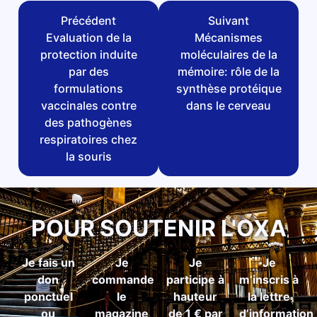
Précédent
Suivant
Evaluation de la
Mécanismes
protection induite
moléculaires de la
par des
mémoire: rôle de la
formulations
synthèse protéique
vaccinales contre
dans le cerveau
des pathogènes
respiratoires chez
la souris
POUR SOUTENIR L'OXA
Je fais un
Je
Je
Je
don
commande
participe à
m’inscris à
ponctuel
le
hauteur
la lettre
ou
magazine
de 1 € par
d’information