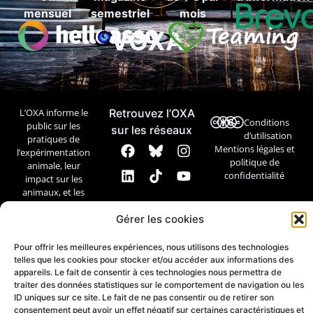
mensuel
semestriel
mois
VOXA
L’OXA informe le
Retrouvez l’OXA
Conditions
public sur les
sur les réseaux
d’utilisation
pratiques de
Mentions légales et
l’expérimentation
politique de
animale, leur
confidentialité
impact sur les
animaux, et les
débats
scientifiques et
Gérer les cookies
éthiques.
Pour offrir les meilleures expériences, nous utilisons des technologies
Contact
telles que les cookies pour stocker et/ou accéder aux informations des
appareils. Le fait de consentir à ces technologies nous permettra de
traiter des données statistiques sur le comportement de navigation ou les
ID uniques sur ce site. Le fait de ne pas consentir ou de retirer son
consentement peut avoir un effet négatif sur certaines caractéristiques et