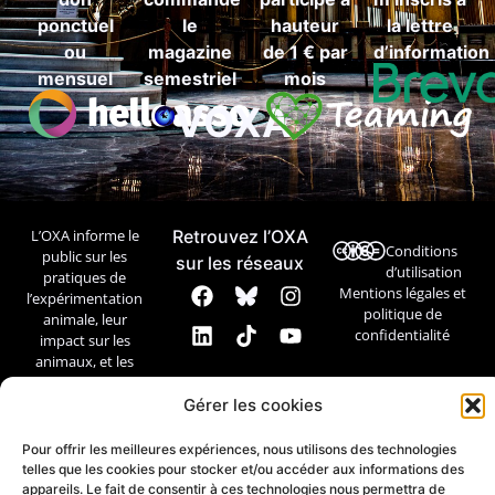
ponctuel
le
hauteur
la lettre
ou
magazine
de 1 € par
d’information
mensuel
semestriel
mois
VOXA
L’OXA informe le
Retrouvez l’OXA
Conditions
public sur les
sur les réseaux
d’utilisation
pratiques de
Mentions légales et
l’expérimentation
politique de
animale, leur
confidentialité
impact sur les
animaux, et les
débats
scientifiques et
Gérer les cookies
éthiques.
Pour offrir les meilleures expériences, nous utilisons des technologies
Contact
telles que les cookies pour stocker et/ou accéder aux informations des
appareils. Le fait de consentir à ces technologies nous permettra de