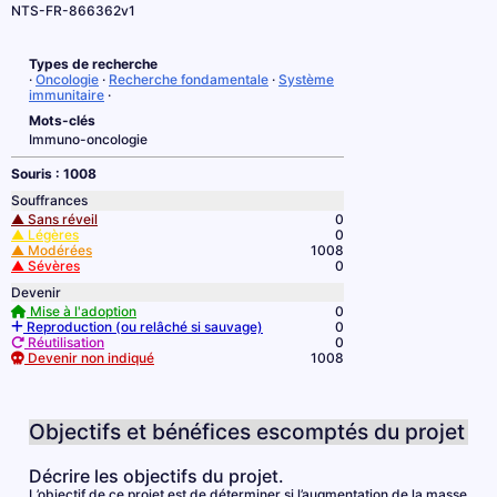
NTS-FR-866362v1
Types de recherche
·
Oncologie
·
Recherche fondamentale
·
Système
immunitaire
·
Mots-clés
Immuno-oncologie
Souris : 1008
Souffrances
▲ Sans réveil
0
▲ Légères
0
▲ Modérées
1008
▲ Sévères
0
Devenir
Mise à l'adoption
0
Reproduction (ou relâché si sauvage)
0
Réutilisation
0
Devenir non indiqué
1008
Objectifs et bénéfices escomptés du projet
Décrire les objectifs du projet.
L’objectif de ce projet est de déterminer si l’augmentation de la masse