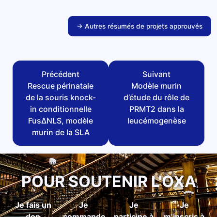
→ Autres résumés de projets approuvés
Précédent
Suivant
Rescue périnatale
Modèle murin
de la souris knock-
d’étude du rôle de
in conditionnelle
PRMT2 dans la
FusΔNLS, modèle
leucémogenèse
murin de la SLA
POUR SOUTENIR L'OXA
Je fais un
Je
Je
Je
don
commande
participe à
m’inscris à