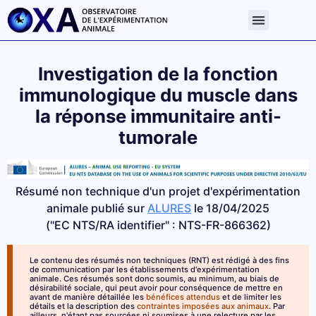
Investigation de la fonction
immunologique du muscle dans
la réponse immunitaire anti-
tumorale
Résumé non technique d'un projet d'expérimentation
animale publié sur
ALURES
le 18/04/2025
("EC NTS/RA identifier" : NTS-FR-866362)
Le contenu des résumés non techniques (RNT) est rédigé à des fins
de communication par les établissements d'expérimentation
animale. Ces résumés sont donc soumis, au minimum, au biais de
désirabilité sociale, qui peut avoir pour conséquence de mettre en
avant de manière détaillée les
bénéfices attendus
et de limiter les
détails et la description des
contraintes imposées aux animaux
. Par
ailleurs, n'étant pas sourcées ni soumises à une relecture par les