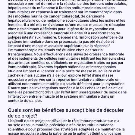
musculaire permet de réduire la résistance des tumeurs colorectales,
hépatiques et du mélanome à l’action antitumorale des cellules
immunitaires en réponse à un traitement par immunothérapie dans
des modèles murins de cancer colorectal, de carcinome
hépatocellulaire ou de mélanome sous-cutanés chez les mâles et les
femelles. Il a été mis en évidence qu’une masse musculaire décuplée
chez des animaux déficients pour le gène de la myostatine est
associée à une croissance tumorale ralentie et à une formation de
polypes intestinaux moindre. Cependant, l’implication potentielle du
système immunitaire dans ce processus n’a pas été évaluée et
l’impact d’une masse musculaire supérieure sur la réponse à
l’immunothérapie n’a jamais été étudiée chez ces souris
transgéniques. Nous effectuerons des suivis de croissance tumorale
et des isolements de cellules immunitaires infiltrant les tumeurs chez
des animaux contôles ou déficients en myostatine traités ou pas par
immunothérapie. Diverses équipes nationales et internationales
étudient l’impact du cancer sur la perte de masse musculaire et la
cachexie mais aucune n’a à ce jour exploré l’effet d’une masse
musculaire préservée sur la réponse immunitaire antitumorale en
utilisant notamment le modèle de souris déficient pour la myostatine.
D’autre part les investigations menées à la fois chez les mâles et les
femelles permettront d’évaluer l’effet immunorégulateur du sexe dans
l’interaction entre le muscle et le système immunitaire dans un
contexte de cancer.
Quels sont les bénéfices susceptibles de découler
de ce projet?
L’objectif de ce projet est d’évaluer le rôle immunomodulateur du
muscle dans un modèle préclinique afin de fournir un rationnel
scientifique pour proposer des stratégies adaptées de maintien de la
masse musculaire chez la patiente ou le patient atteint d’un cancer