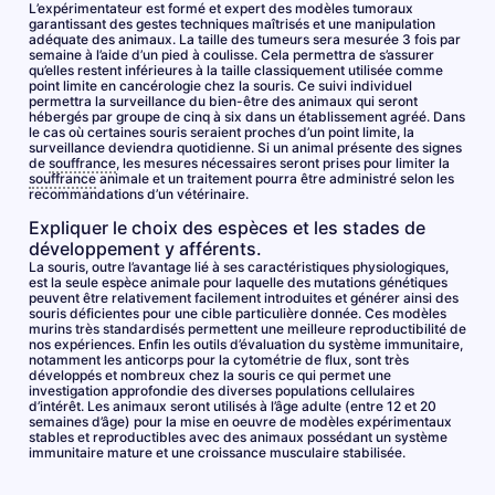
L’expérimentateur est formé et expert des modèles tumoraux
garantissant des gestes techniques maîtrisés et une manipulation
adéquate des animaux. La taille des tumeurs sera mesurée 3 fois par
semaine à l’aide d’un pied à coulisse. Cela permettra de s’assurer
qu’elles restent inférieures à la taille classiquement utilisée comme
point limite en cancérologie chez la souris. Ce suivi individuel
permettra la surveillance du bien-être des animaux qui seront
hébergés par groupe de cinq à six dans un établissement agréé. Dans
le cas où certaines souris seraient proches d’un point limite, la
surveillance deviendra quotidienne. Si un animal présente des signes
de
souffrance
, les mesures nécessaires seront prises pour limiter la
souffrance
animale et un traitement pourra être administré selon les
recommandations d’un vétérinaire.
Expliquer le choix des espèces et les stades de
développement y afférents.
La souris, outre l’avantage lié à ses caractéristiques physiologiques,
est la seule espèce animale pour laquelle des mutations génétiques
peuvent être relativement facilement introduites et générer ainsi des
souris déficientes pour une cible particulière donnée. Ces modèles
murins très standardisés permettent une meilleure reproductibilité de
nos expériences. Enfin les outils d’évaluation du système immunitaire,
notamment les anticorps pour la cytométrie de flux, sont très
développés et nombreux chez la souris ce qui permet une
investigation approfondie des diverses populations cellulaires
d’intérêt. Les animaux seront utilisés à l’âge adulte (entre 12 et 20
semaines d’âge) pour la mise en oeuvre de modèles expérimentaux
stables et reproductibles avec des animaux possédant un système
immunitaire mature et une croissance musculaire stabilisée.