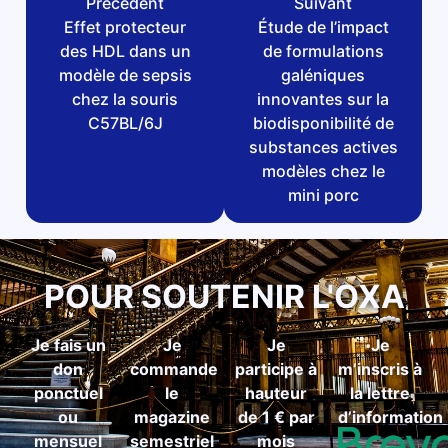
Précédent
Suivant
Effet protecteur
Étude de l’impact
des HDL dans un
de formulations
modèle de sepsis
galéniques
chez la souris
innovantes sur la
C57BL/6J
biodisponibilité de
substances actives
modèles chez le
mini porc
POUR SOUTENIR L'OXA
Je fais un
Je
Je
Je
don
commande
participe à
m’inscris à
ponctuel
le
hauteur
la lettre
ou
magazine
de 1 € par
d’information
mensuel
semestriel
mois