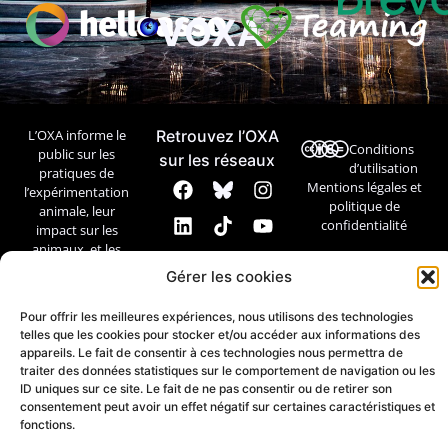
VOXA
L’OXA informe le
Retrouvez l’OXA
Conditions
public sur les
sur les réseaux
d’utilisation
pratiques de
Mentions légales et
l’expérimentation
politique de
animale, leur
confidentialité
impact sur les
animaux, et les
débats
Gérer les cookies
scientifiques et
éthiques.
Pour offrir les meilleures expériences, nous utilisons des technologies
telles que les cookies pour stocker et/ou accéder aux informations des
Contact
appareils. Le fait de consentir à ces technologies nous permettra de
traiter des données statistiques sur le comportement de navigation ou les
ID uniques sur ce site. Le fait de ne pas consentir ou de retirer son
consentement peut avoir un effet négatif sur certaines caractéristiques et
fonctions.