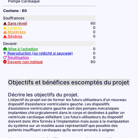
Pompe Cardiaque
Cochons : 60
Souffrances
▲ Sans réveil
60
▲ Légères
0
▲ Modérées
0
▲ Sévères
0
Devenir
Mise à l'adoption
0
Reproduction (ou relâché si sauvage)
0
Réutilisation
0
Devenir non indiqué
60
Objectifs et bénéfices escomptés du projet
Décrire les objectifs du projet.
L’objectif du projet est de former les futurs utilisateurs d’un nouveau
dispositif d’assistance ventriculaire gauche. Les dispositifs
d’assistance ventriculaire gauche sont des pompes mécaniques
implantées chirurgicalement dans le corps et destinées à pallier un
ventricule cardiaque défaillant. Les futurs utilisateurs du dispositif
doivent donc être formés à l’implantation mais aussi à la manipulation
du système sur un modèle aussi représentatif que possible des
patients insuffisant cardiaques qu’ils seront amenés à soigner.