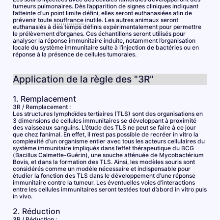
tumeurs pulmonaires. Dès l’apparition de signes cliniques indiquant
l’atteinte d’un point limite défini, elles seront euthanasiées afin de
prévenir toute
souffrance
inutile. Les autres animaux seront
euthanasiés à des temps définis expérimentalement pour permettre
le prélèvement d’organes. Ces échantillons seront utilisés pour
analyser la réponse immunitaire induite, notamment l’organisation
locale du système immunitaire suite à l’injection de bactéries ou en
réponse à la présence de cellules tumorales.
Application de la règle des "3R"
1. Remplacement
3R / Remplacement :
Les structures lymphoïdes tertiaires (TLS) sont des organisations en
3 dimensions de cellules immunitaires se développant à proximité
des vaisseaux sanguins. L’étude des TLS ne peut se faire à ce jour
que chez l’animal. En effet, il n’est pas possible de recréer in vitro la
complexité d’un organisme entier avec tous les acteurs cellulaires du
système immunitaire impliqués dans l’effet thérapeutique du BCG
(Bacillus Calmette-Guérin), une souche atténuée de Mycobactérium
Bovis, et dans la formation des TLS. Ainsi, les modèles souris sont
considérés comme un modèle nécessaire et indispensable pour
étudier la fonction des TLS dans le développement d’une réponse
immunitaire contre la tumeur. Les éventuelles voies d’interactions
entre les cellules immunitaires seront testées tout d’abord in vitro puis
in vivo.
2. Réduction
3R / Réduction :