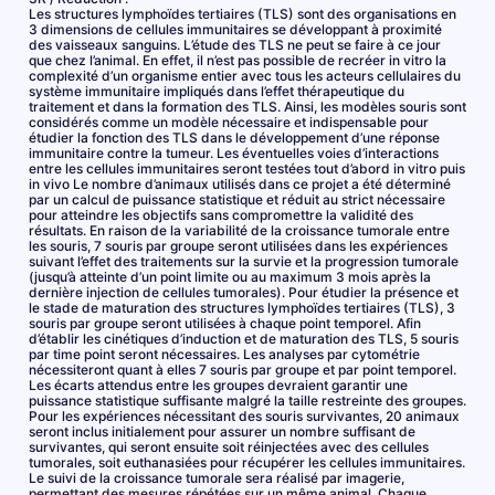
Les structures lymphoïdes tertiaires (TLS) sont des organisations en
3 dimensions de cellules immunitaires se développant à proximité
des vaisseaux sanguins. L’étude des TLS ne peut se faire à ce jour
que chez l’animal. En effet, il n’est pas possible de recréer in vitro la
complexité d’un organisme entier avec tous les acteurs cellulaires du
système immunitaire impliqués dans l’effet thérapeutique du
traitement et dans la formation des TLS. Ainsi, les modèles souris sont
considérés comme un modèle nécessaire et indispensable pour
étudier la fonction des TLS dans le développement d’une réponse
immunitaire contre la tumeur. Les éventuelles voies d’interactions
entre les cellules immunitaires seront testées tout d’abord in vitro puis
in vivo Le nombre d’animaux utilisés dans ce projet a été déterminé
par un calcul de puissance statistique et réduit au strict nécessaire
pour atteindre les objectifs sans compromettre la validité des
résultats. En raison de la variabilité de la croissance tumorale entre
les souris, 7 souris par groupe seront utilisées dans les expériences
suivant l’effet des traitements sur la survie et la progression tumorale
(jusqu’à atteinte d’un point limite ou au maximum 3 mois après la
dernière injection de cellules tumorales). Pour étudier la présence et
le stade de maturation des structures lymphoïdes tertiaires (TLS), 3
souris par groupe seront utilisées à chaque point temporel. Afin
d’établir les cinétiques d’induction et de maturation des TLS, 5 souris
par time point seront nécessaires. Les analyses par cytométrie
nécessiteront quant à elles 7 souris par groupe et par point temporel.
Les écarts attendus entre les groupes devraient garantir une
puissance statistique suffisante malgré la taille restreinte des groupes.
Pour les expériences nécessitant des souris survivantes, 20 animaux
seront inclus initialement pour assurer un nombre suffisant de
survivantes, qui seront ensuite soit réinjectées avec des cellules
tumorales, soit euthanasiées pour récupérer les cellules immunitaires.
Le suivi de la croissance tumorale sera réalisé par imagerie,
permettant des mesures répétées sur un même animal. Chaque