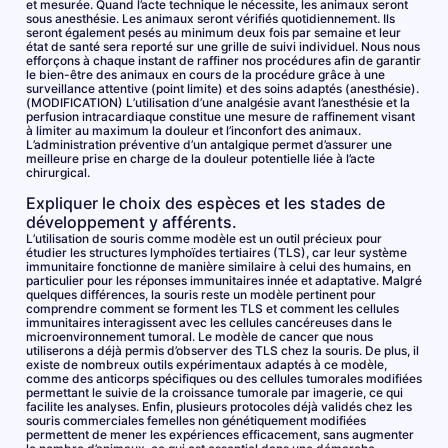
et mesurée. Quand l’acte technique le nécessite, les animaux seront
sous anesthésie. Les animaux seront vérifiés quotidiennement. Ils
seront également pesés au minimum deux fois par semaine et leur
état de santé sera reporté sur une grille de suivi individuel. Nous nous
efforçons à chaque instant de raffiner nos procédures afin de garantir
le bien-être des animaux en cours de la procédure grâce à une
surveillance attentive (point limite) et des soins adaptés (anesthésie).
(MODIFICATION) L’utilisation d’une analgésie avant l’anesthésie et la
perfusion intracardiaque constitue une mesure de raffinement visant
à limiter au maximum la douleur et l’inconfort des animaux.
L’administration préventive d’un antalgique permet d’assurer une
meilleure prise en charge de la douleur potentielle liée à l’acte
chirurgical.
Expliquer le choix des espèces et les stades de
développement y afférents.
L’utilisation de souris comme modèle est un outil précieux pour
étudier les structures lymphoïdes tertiaires (TLS), car leur système
immunitaire fonctionne de manière similaire à celui des humains, en
particulier pour les réponses immunitaires innée et adaptative. Malgré
quelques différences, la souris reste un modèle pertinent pour
comprendre comment se forment les TLS et comment les cellules
immunitaires interagissent avec les cellules cancéreuses dans le
microenvironnement tumoral. Le modèle de cancer que nous
utiliserons a déjà permis d’observer des TLS chez la souris. De plus, il
existe de nombreux outils expérimentaux adaptés à ce modèle,
comme des anticorps spécifiques ou des cellules tumorales modifiées
permettant le suivie de la croissance tumorale par imagerie, ce qui
facilite les analyses. Enfin, plusieurs protocoles déjà validés chez les
souris commerciales femelles non génétiquement modifiées
permettent de mener les expériences efficacement, sans augmenter