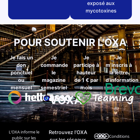
exposé aux
mycotoxines
POUR SOUTENIR L'OXA
Je fais un
Je
Je
Je
don
commande
participe à
m’inscris à
ponctuel
le
hauteur
la lettre
ou
magazine
de 1 € par
d’information
mensuel
semestriel
mois
VOXA
L’OXA informe le
Retrouvez l’OXA
Conditions
public sur les
sur les réseaux