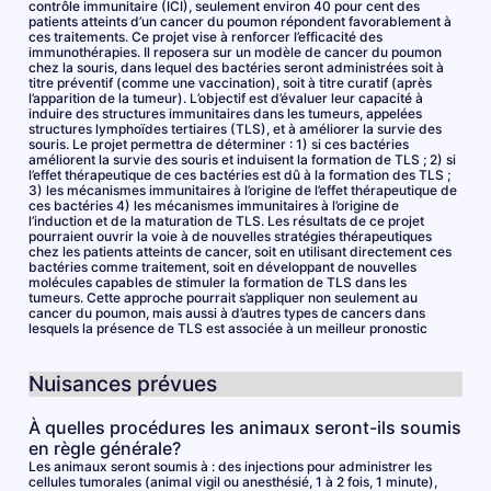
contrôle immunitaire (ICI), seulement environ 40 pour cent des
patients atteints d’un cancer du poumon répondent favorablement à
ces traitements. Ce projet vise à renforcer l’efficacité des
immunothérapies. Il reposera sur un modèle de cancer du poumon
chez la souris, dans lequel des bactéries seront administrées soit à
titre préventif (comme une vaccination), soit à titre curatif (après
l’apparition de la tumeur). L’objectif est d’évaluer leur capacité à
induire des structures immunitaires dans les tumeurs, appelées
structures lymphoïdes tertiaires (TLS), et à améliorer la survie des
souris. Le projet permettra de déterminer : 1) si ces bactéries
améliorent la survie des souris et induisent la formation de TLS ; 2) si
l’effet thérapeutique de ces bactéries est dû à la formation des TLS ;
3) les mécanismes immunitaires à l’origine de l’effet thérapeutique de
ces bactéries 4) les mécanismes immunitaires à l’origine de
l’induction et de la maturation de TLS. Les résultats de ce projet
pourraient ouvrir la voie à de nouvelles stratégies thérapeutiques
chez les patients atteints de cancer, soit en utilisant directement ces
bactéries comme traitement, soit en développant de nouvelles
molécules capables de stimuler la formation de TLS dans les
tumeurs. Cette approche pourrait s’appliquer non seulement au
cancer du poumon, mais aussi à d’autres types de cancers dans
lesquels la présence de TLS est associée à un meilleur pronostic
Nuisances prévues
À quelles procédures les animaux seront-ils soumis
en règle générale?
Les animaux seront soumis à : des injections pour administrer les
cellules tumorales (animal vigil ou anesthésié, 1 à 2 fois, 1 minute),