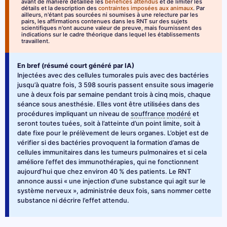
avant de manière détaillée les
bénéfices attendus
et de limiter les
détails et la description des
contraintes imposées aux animaux
. Par
ailleurs, n'étant pas sourcées ni soumises à une relecture par les
pairs, les affirmations contenues dans les RNT sur des sujets
scientifiques n'ont aucune valeur de preuve, mais fournissent des
indications sur le cadre théorique dans lequel les établissements
travaillent.
En bref (résumé court généré par IA)
Injectées avec des cellules tumorales puis avec des bactéries
jusqu’à quatre fois, 3 598 souris passent ensuite sous imagerie
une à deux fois par semaine pendant trois à cinq mois, chaque
séance sous anesthésie. Elles vont être utilisées dans des
procédures impliquant un niveau de
souffrance
modéré
et
seront toutes tuées, soit à l’atteinte d’un point limite, soit à
date fixe pour le prélèvement de leurs organes. L’objet est de
vérifier si des bactéries provoquent la formation d’amas de
cellules immunitaires dans les tumeurs pulmonaires et si cela
améliore l’effet des immunothérapies, qui ne fonctionnent
aujourd’hui que chez environ 40 % des patients. Le RNT
annonce aussi « une injection d’une substance qui agit sur le
système nerveux », administrée deux fois, sans nommer cette
substance ni décrire l’effet attendu.