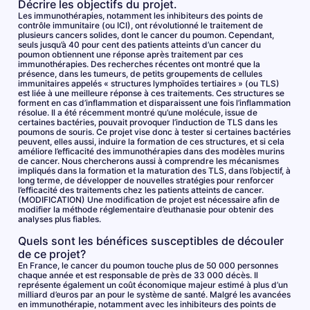
Décrire les objectifs du projet.
Les immunothérapies, notamment les inhibiteurs des points de
contrôle immunitaire (ou ICI), ont révolutionné le traitement de
plusieurs cancers solides, dont le cancer du poumon. Cependant,
seuls jusqu’à 40 pour cent des patients atteints d’un cancer du
poumon obtiennent une réponse après traitement par ces
immunothérapies. Des recherches récentes ont montré que la
présence, dans les tumeurs, de petits groupements de cellules
immunitaires appelés « structures lymphoïdes tertiaires » (ou TLS)
est liée à une meilleure réponse à ces traitements. Ces structures se
forment en cas d’inflammation et disparaissent une fois l’inflammation
résolue. Il a été récemment montré qu’une molécule, issue de
certaines bactéries, pouvait provoquer l’induction de TLS dans les
poumons de souris. Ce projet vise donc à tester si certaines bactéries
peuvent, elles aussi, induire la formation de ces structures, et si cela
améliore l’efficacité des immunothérapies dans des modèles murins
de cancer. Nous chercherons aussi à comprendre les mécanismes
impliqués dans la formation et la maturation des TLS, dans l’objectif, à
long terme, de développer de nouvelles stratégies pour renforcer
l’efficacité des traitements chez les patients atteints de cancer.
(MODIFICATION) Une modification de projet est nécessaire afin de
modifier la méthode réglementaire d’euthanasie pour obtenir des
analyses plus fiables.
Quels sont les bénéfices susceptibles de découler
de ce projet?
En France, le cancer du poumon touche plus de 50 000 personnes
chaque année et est responsable de près de 33 000 décès. Il
représente également un coût économique majeur estimé à plus d’un
milliard d’euros par an pour le système de santé. Malgré les avancées
en immunothérapie, notamment avec les inhibiteurs des points de