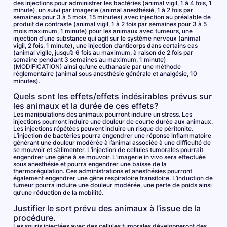
des injections pour administrer les bactéries (animal vigil, 1 à 4 fois, 1
minute), un suivi par imagerie (animal anesthésié, 1 à 2 fois par
semaines pour 3 à 5 mois, 15 minutes) avec injection au préalable de
produit de contraste (animal vigil, 1 à 2 fois par semaines pour 3 à 5
mois maximum, 1 minute) pour les animaux avec tumeurs, une
injection d’une substance qui agit sur le système nerveux (animal
vigil, 2 fois, 1 minute), une injection d’anticorps dans certains cas
(animal vigile, jusqu’à 6 fois au maximum, à raison de 2 fois par
semaine pendant 3 semaines au maximum, 1 minute)
(MODIFICATION) ainsi qu’une euthanasie par une méthode
réglementaire (animal sous anesthésie générale et analgésie, 10
minutes).
Quels sont les effets/effets indésirables prévus sur
les animaux et la durée de ces effets?
Les manipulations des animaux pourront induire un stress. Les
injections pourront induire une douleur de courte durée aux animaux.
Les injections répétées peuvent induire un risque de péritonite.
L’injection de bactéries pourra engendrer une réponse inflammatoire
générant une douleur modérée à l’animal associée à une difficulté de
se mouvoir et s’alimenter. L’injection de cellules tumorales pourrait
engendrer une gêne à se mouvoir. L’imagerie in vivo sera effectuée
sous anesthésie et pourra engendrer une baisse de la
thermorégulation. Ces administrations et anesthésies pourront
également engendrer une gêne respiratoire transitoire. L’induction de
tumeur pourra induire une douleur modérée, une perte de poids ainsi
qu’une réduction de la mobilité.
Justifier le sort prévu des animaux à l’issue de la
procédure.
Les souris injectées avec des cellules tumorales développeront des