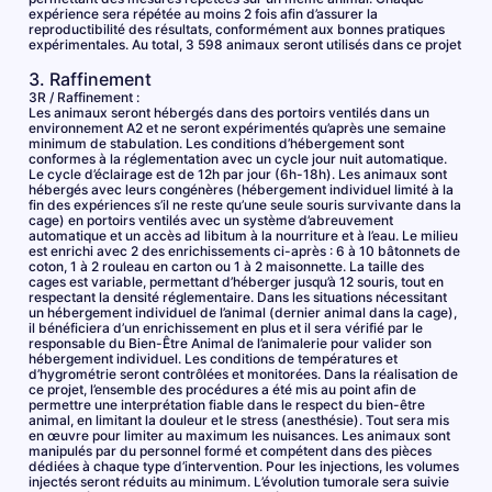
expérience sera répétée au moins 2 fois afin d’assurer la
reproductibilité des résultats, conformément aux bonnes pratiques
expérimentales. Au total, 3 598 animaux seront utilisés dans ce projet
3. Raffinement
3R / Raffinement :
Les animaux seront hébergés dans des portoirs ventilés dans un
environnement A2 et ne seront expérimentés qu’après une semaine
minimum de stabulation. Les conditions d’hébergement sont
conformes à la réglementation avec un cycle jour nuit automatique.
Le cycle d’éclairage est de 12h par jour (6h-18h). Les animaux sont
hébergés avec leurs congénères (hébergement individuel limité à la
fin des expériences s’il ne reste qu’une seule souris survivante dans la
cage) en portoirs ventilés avec un système d’abreuvement
automatique et un accès ad libitum à la nourriture et à l’eau. Le milieu
est enrichi avec 2 des enrichissements ci-après : 6 à 10 bâtonnets de
coton, 1 à 2 rouleau en carton ou 1 à 2 maisonnette. La taille des
cages est variable, permettant d’héberger jusqu’à 12 souris, tout en
respectant la densité réglementaire. Dans les situations nécessitant
un hébergement individuel de l’animal (dernier animal dans la cage),
il bénéficiera d’un enrichissement en plus et il sera vérifié par le
responsable du Bien-Être Animal de l’animalerie pour valider son
hébergement individuel. Les conditions de températures et
d’hygrométrie seront contrôlées et monitorées. Dans la réalisation de
ce projet, l’ensemble des procédures a été mis au point afin de
permettre une interprétation fiable dans le respect du bien-être
animal, en limitant la douleur et le stress (anesthésie). Tout sera mis
en œuvre pour limiter au maximum les nuisances. Les animaux sont
manipulés par du personnel formé et compétent dans des pièces
dédiées à chaque type d’intervention. Pour les injections, les volumes
injectés seront réduits au minimum. L’évolution tumorale sera suivie