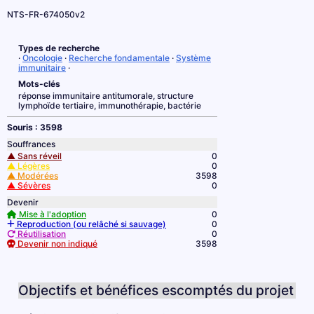
NTS-FR-674050v2
Types de recherche
·
Oncologie
·
Recherche fondamentale
·
Système
immunitaire
·
Mots-clés
réponse immunitaire antitumorale, structure
lymphoïde tertiaire, immunothérapie, bactérie
Souris : 3598
Souffrances
▲ Sans réveil
0
▲ Légères
0
▲ Modérées
3598
▲ Sévères
0
Devenir
Mise à l'adoption
0
Reproduction (ou relâché si sauvage)
0
Réutilisation
0
Devenir non indiqué
3598
Objectifs et bénéfices escomptés du projet