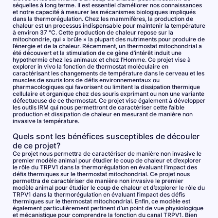
séquelles à long terme. Il est essentiel d’améliorer nos connaissances
et notre capacité à mesurer les mécanismes biologiques impliqués
dans la thermorégulation. Chez les mammifères, la production de
chaleur est un processus indispensable pour maintenir la température
à environ 37 °C. Cette production de chaleur repose sur la
mitochondrie, qui « brûle » la plupart des nutriments pour produire de
l’énergie et de la chaleur. Récemment, un thermostat mitochondrial a
été découvert et la stimulation de ce gène d’intérêt induit une
hypothermie chez les animaux et chez l’Homme. Ce projet vise à
explorer in vivo la fonction de thermostat moléculaire en
caractérisant les changements de température dans le cerveau et les
muscles de souris lors de défis environnementaux ou
pharmacologiques qui favorisent ou limitent la dissipation thermique
cellulaire et organique chez des souris exprimant ou non une variante
défectueuse de ce thermostat. Ce projet vise également à développer
les outils IRM qui nous permettront de caractériser cette faible
production et dissipation de chaleur en mesurant de manière non
invasive la température.
Quels sont les bénéfices susceptibles de découler
de ce projet?
Ce projet nous permettra de caractériser de manière non invasive le
premier modèle animal pour étudier le coup de chaleur et d’explorer
le rôle du TRPV1 dans la thermorégulation en évaluant l’impact des
défis thermiques sur le thermostat mitochondrial. Ce projet nous
permettra de caractériser de manière non invasive le premier
modèle animal pour étudier le coup de chaleur et d’explorer le rôle du
TRPV1 dans la thermorégulation en évaluant l’impact des défis
thermiques sur le thermostat mitochondrial. Enfin, ce modèle est
également particulièrement pertinent d’un point de vue physiologique
et mécanistique pour comprendre la fonction du canal TRPV1. Bien