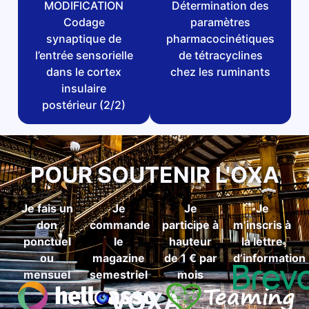
MODIFICATION
Détermination des
Codage
paramètres
synaptique de
pharmacocinétiques
l’entrée sensorielle
de tétracyclines
dans le cortex
chez les ruminants
insulaire
postérieur (2/2)
POUR SOUTENIR L'OXA
Je fais un
Je
Je
Je
don
commande
participe à
m’inscris à
ponctuel
le
hauteur
la lettre
ou
magazine
de 1 € par
d’information
mensuel
semestriel
mois
VOXA