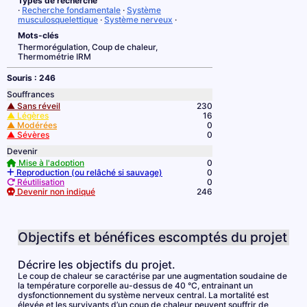
Types de recherche
·
Recherche fondamentale
·
Système
musculosquelettique
·
Système nerveux
·
Mots-clés
Thermorégulation, Coup de chaleur,
Thermométrie IRM
Souris : 246
Souffrances
▲ Sans réveil
230
▲ Légères
16
▲ Modérées
0
▲ Sévères
0
Devenir
Mise à l'adoption
0
Reproduction (ou relâché si sauvage)
0
Réutilisation
0
Devenir non indiqué
246
Objectifs et bénéfices escomptés du projet
Décrire les objectifs du projet.
Le coup de chaleur se caractérise par une augmentation soudaine de
la température corporelle au-dessus de 40 °C, entrainant un
dysfonctionnement du système nerveux central. La mortalité est
élevée et les survivants d’un coup de chaleur peuvent souffrir de