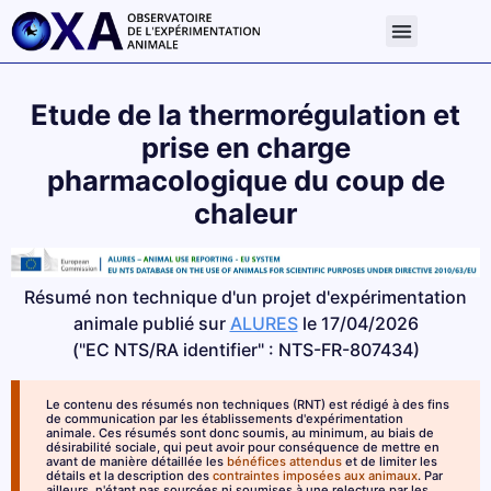
Etude de la thermorégulation et
prise en charge
pharmacologique du coup de
chaleur
Résumé non technique d'un projet d'expérimentation
animale publié sur
ALURES
le 17/04/2026
("EC NTS/RA identifier" : NTS-FR-807434)
Le contenu des résumés non techniques (RNT) est rédigé à des fins
de communication par les établissements d'expérimentation
animale. Ces résumés sont donc soumis, au minimum, au biais de
désirabilité sociale, qui peut avoir pour conséquence de mettre en
avant de manière détaillée les
bénéfices attendus
et de limiter les
détails et la description des
contraintes imposées aux animaux
. Par
ailleurs, n'étant pas sourcées ni soumises à une relecture par les