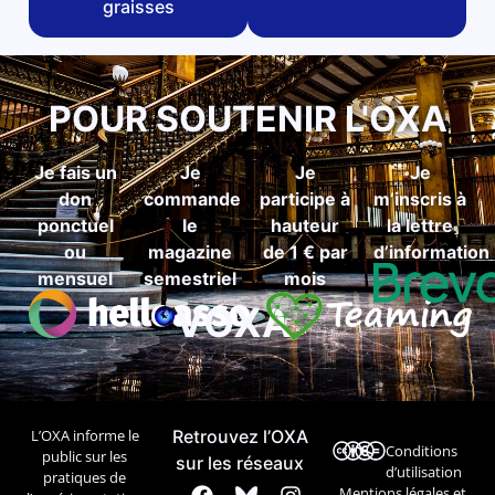
graisses
POUR SOUTENIR L'OXA
Je fais un
Je
Je
Je
don
commande
participe à
m’inscris à
ponctuel
le
hauteur
la lettre
ou
magazine
de 1 € par
d’information
mensuel
semestriel
mois
VOXA
L’OXA informe le
Retrouvez l’OXA
Conditions
public sur les
sur les réseaux
d’utilisation
pratiques de
Mentions légales et