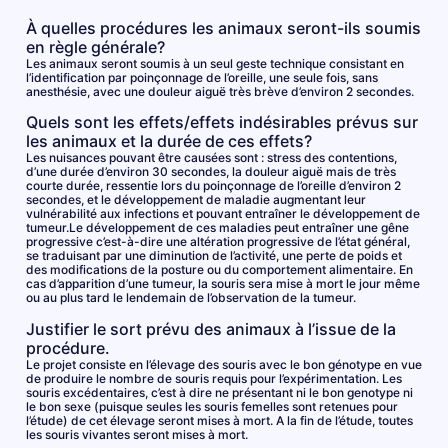
À quelles procédures les animaux seront-ils soumis
en règle générale?
Les animaux seront soumis à un seul geste technique consistant en
l’identification par poinçonnage de l’oreille, une seule fois, sans
anesthésie, avec une douleur aiguë très brève d’environ 2 secondes.
Quels sont les effets/effets indésirables prévus sur
les animaux et la durée de ces effets?
Les nuisances pouvant être causées sont : stress des contentions,
d’une durée d’environ 30 secondes, la douleur aiguë mais de très
courte durée, ressentie lors du poinçonnage de l’oreille d’environ 2
secondes, et le développement de maladie augmentant leur
vulnérabilité aux infections et pouvant entraîner le développement de
tumeur.Le développement de ces maladies peut entraîner une gêne
progressive c’est-à-dire une altération progressive de l’état général,
se traduisant par une diminution de l’activité, une perte de poids et
des modifications de la posture ou du comportement alimentaire. En
cas d’apparition d’une tumeur, la souris sera mise à mort le jour même
ou au plus tard le lendemain de l’observation de la tumeur.
Justifier le sort prévu des animaux à l’issue de la
procédure.
Le projet consiste en l’élevage des souris avec le bon génotype en vue
de produire le nombre de souris requis pour l’expérimentation. Les
souris excédentaires, c’est à dire ne présentant ni le bon genotype ni
le bon sexe (puisque seules les souris femelles sont retenues pour
l’étude) de cet élevage seront mises à mort. A la fin de l’étude, toutes
les souris vivantes seront mises à mort.