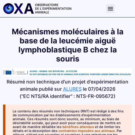
Mécanismes moléculaires à la
base de la leucémie aiguë
lymphoblastique B chez la
souris
Résumé non technique d'un projet d'expérimentation
animale publié sur
ALURES
le 07/04/2026
("EC NTS/RA identifier" : NTS-FR-095672)
Le contenu des résumés non techniques (RNT) est rédigé à des fins
de communication par les établissements d'expérimentation
animale. Ces résumés sont donc soumis, au minimum, au biais de
désirabilité sociale, qui peut avoir pour conséquence de mettre en
avant de manière détaillée les
bénéfices attendus
et de limiter les
détails et la description des
contraintes imposées aux animaux
. Par
ailleurs, n'étant pas sourcées ni soumises à une relecture par les