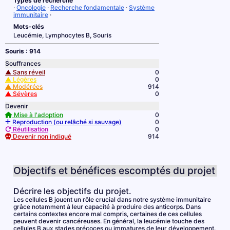
Types de recherche
·
Oncologie
·
Recherche fondamentale
·
Système
immunitaire
·
Mots-clés
Leucémie, Lymphocytes B, Souris
Souris : 914
Souffrances
▲ Sans réveil
0
▲ Légères
0
▲ Modérées
914
▲ Sévères
0
Devenir
Mise à l'adoption
0
Reproduction (ou relâché si sauvage)
0
Réutilisation
0
Devenir non indiqué
914
Objectifs et bénéfices escomptés du projet
Décrire les objectifs du projet.
Les cellules B jouent un rôle crucial dans notre système immunitaire
grâce notamment à leur capacité à produire des anticorps. Dans
certains contextes encore mal compris, certaines de ces cellules
peuvent devenir cancéreuses. En général, la leucémie touche des
cellules B aux stades précoces ou immatures de leur développement.