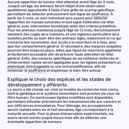
Aucune apparition de tumeur n’est attendue avant l’âge de 3 mois.
Jusqu’à cet âge, les animaux feront l’objet d’une observation
quotidienne approfondie à l’aide d’une grille de scoring spécifique,
permettant de détecter précocement tout signe de
souffrance
. À
partir de 3 mois, un suivi individuel sera assuré pour détecter
l’apparition de masses tumorales et tout signe d’altération de l’état
général, avec intervention immédiate selon des critères prédéfinis.
Pour les animaux maintenus jusqu’à l’âge de 12 mois, l’enrichissement
standard des cages sera maintenu, et une vigilance particulière sera
toutefois portée au bien-être des animaux âgés, notamment en ce qui
concerne leur locomotion, leur accès à la nourriture et à l’eau, ainsi
que leur comportement général. Si nécessaire, des mesures adaptées
pourront être mises en place, telles que l’ajout de nourriture appétente
et facilement accessible afin de prévenir toute altération de l’état
général. Enfin, des mesures spécifiques de surveillance renforcée et
d’intervention rapide seront appliquées pour les lignées présentant un
phénotype dommageable
ou une immunodéficience, afin de
minimiser la
souffrance
et d’optimiser le bien-être animal.
Expliquer le choix des espèces et les stades de
développement y afférents.
La souris a été choisie car c’est un modèle de recherche bien connu,
dont la génétique et le système immunitaire sont proches de ceux de
l’être humain. De nombreuses lignées modifiées sont disponibles,
permettant d’étudier précisément les mécanismes liés aux cancers et
aux déficiences immunitaires. Pour l’élevage, les accouplements
seront réalisés entre six et huit semaines, âge correspondant à la
maturité sexuelle. Pour la phase d’observation expérimentale, les
souris seront suivies jusqu’à douze mois afin de détecter une
éventuelle apparition de tumeurs.