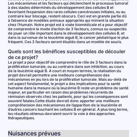
Les mécanismes et les facteurs qui déclenchent le processus tumoral
à des stades déterminés du développement des cellules B et
favorisent l’expansion des rares cellules cancéreuses initiales, ou au
contraire leur blocage, restent obscurs. Ceci est en grande partie dû
à l’absence de modèles animaux appropriés qui miment la situation
chez l’Humain. Notre projet est à visée biomédicale et a pour objectif
de comprendre le mode d’action de 3 facteurs, connus ou suspectés
de jouer un rôle important dans le développement des cellules B, et
dans la survenue de la leucémie aiguë B, le cancer pédiatrique le plus
fréquent. Ces 3 facteurs seront étudiés dans un modèle de souris.
Quels sont les bénéfices susceptibles de découler
de ce projet?
Le projet a pour objectif de comprendre le rôle de 3 facteurs dans la
prolifération tumorale, ou au contraire dans son inhibition, au cours
de la leucémie aiguë B. A court et moyen termes, la réalisation du
projet devrait permettre une meilleure compréhension des
mécanismes en jeu lors de la prolifération tumorale. Mais au-delà de
cet aspect fondamental, le projet a des implications pour la santé
humaine dans la mesure où la leucémie B reste un problème de santé
majeur, en particulier en raison des problèmes récurrents de
rémission observés chez les patients, pour qui les conséquences sont
souvent fatales.Cette étude devrait donc apporter une meilleure
compréhension des mécanismes de l’apparition de la leucémlie et
d’autres cancers touchant les cellules B en général. A plus long terme,
les résultats obtenus devraient ouvrir la voie à des approches
thérapeutiques.
Nuisances prévues