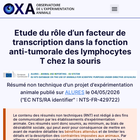
Etude du rôle d’un facteur de
transcription dans la fonction
anti-tumorale des lymphocytes
T chez la souris
Résumé non technique d'un projet d'expérimentation
animale publié sur
ALURES
le 04/05/2026
("EC NTS/RA identifier" : NTS-FR-429722)
Le contenu des résumés non techniques (RNT) est rédigé à des fins
de communication par les établissements d'expérimentation
animale. Ces résumés sont donc soumis, au minimum, au biais de
désirabilité sociale, qui peut avoir pour conséquence de mettre en
avant de manière détaillée les
bénéfices attendus
et de limiter les
détails et la description des
contraintes imposées aux animaux
. Par
ailleurs, n'étant pas sourcées ni soumises à une relecture par les