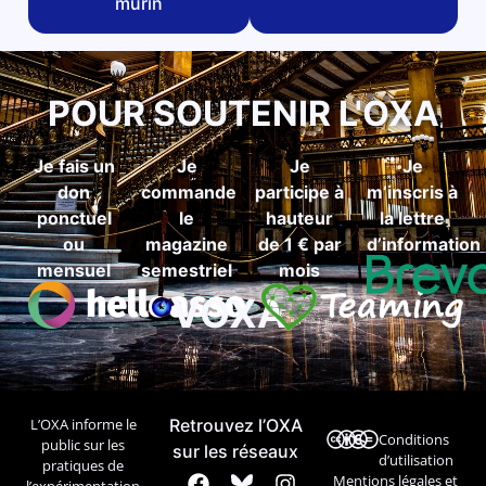
murin
POUR SOUTENIR L'OXA
Je fais un
Je
Je
Je
don
commande
participe à
m’inscris à
ponctuel
le
hauteur
la lettre
ou
magazine
de 1 € par
d’information
mensuel
semestriel
mois
VOXA
L’OXA informe le
Retrouvez l’OXA
Conditions
public sur les
sur les réseaux
d’utilisation
pratiques de
Mentions légales et
l’expérimentation