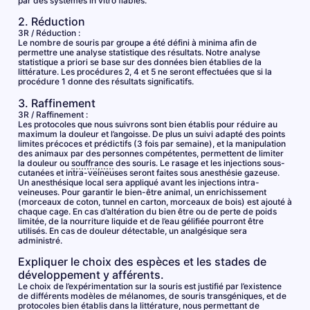
par des systèmes in vitro fiables.
2. Réduction
3R / Réduction :
Le nombre de souris par groupe a été défini à minima afin de
permettre une analyse statistique des résultats. Notre analyse
statistique a priori se base sur des données bien établies de la
littérature. Les procédures 2, 4 et 5 ne seront effectuées que si la
procédure 1 donne des résultats significatifs.
3. Raffinement
3R / Raffinement :
Les protocoles que nous suivrons sont bien établis pour réduire au
maximum la douleur et l’angoisse. De plus un suivi adapté des points
limites précoces et prédictifs (3 fois par semaine), et la manipulation
des animaux par des personnes compétentes, permettent de limiter
la douleur ou
souffrance
des souris. Le rasage et les injections sous-
cutanées et intra-veineuses seront faites sous anesthésie gazeuse.
Un anesthésique local sera appliqué avant les injections intra-
veineuses. Pour garantir le bien-être animal, un enrichissement
(morceaux de coton, tunnel en carton, morceaux de bois) est ajouté à
chaque cage. En cas d’altération du bien être ou de perte de poids
limitée, de la nourriture liquide et de l’eau gélifiée pourront être
utilisés. En cas de douleur détectable, un analgésique sera
administré.
Expliquer le choix des espèces et les stades de
développement y afférents.
Le choix de l’expérimentation sur la souris est justifié par l’existence
de différents modèles de mélanomes, de souris transgéniques, et de
protocoles bien établis dans la littérature, nous permettant de