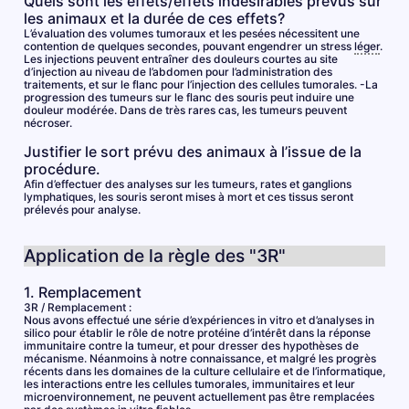
Quels sont les effets/effets indésirables prévus sur
les animaux et la durée de ces effets?
L’évaluation des volumes tumoraux et les pesées nécessitent une
contention de quelques secondes, pouvant engendrer un stress
léger
.
Les injections peuvent entraîner des douleurs courtes au site
d’injection au niveau de l’abdomen pour l’administration des
traitements, et sur le flanc pour l’injection des cellules tumorales. -La
progression des tumeurs sur le flanc des souris peut induire une
douleur modérée. Dans de très rares cas, les tumeurs peuvent
nécroser.
Justifier le sort prévu des animaux à l’issue de la
procédure.
Afin d’effectuer des analyses sur les tumeurs, rates et ganglions
lymphatiques, les souris seront mises à mort et ces tissus seront
prélevés pour analyse.
Application de la règle des "3R"
1. Remplacement
3R / Remplacement :
Nous avons effectué une série d’expériences in vitro et d’analyses in
silico pour établir le rôle de notre protéine d’intérêt dans la réponse
immunitaire contre la tumeur, et pour dresser des hypothèses de
mécanisme. Néanmoins à notre connaissance, et malgré les progrès
récents dans les domaines de la culture cellulaire et de l’informatique,
les interactions entre les cellules tumorales, immunitaires et leur
microenvironnement, ne peuvent actuellement pas être remplacées